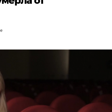
умерла от
ое