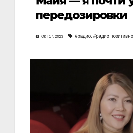
Майя — я почти 
передозировки
#радио
,
#радио позитивн
ОКТ 17, 2023